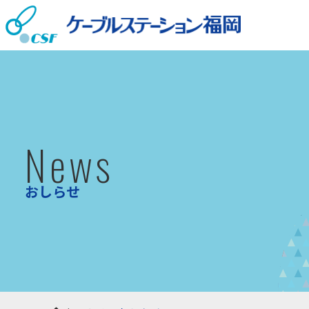
ケ
News
おしらせ