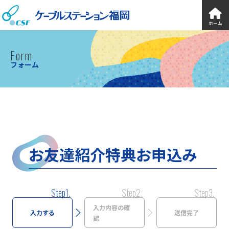
ケーブ
ホーム
Form
フォーム
お友達紹介特典お申込み
Step1.
Step2.
Step3.
入力内容の確
入力する
送信完了
認